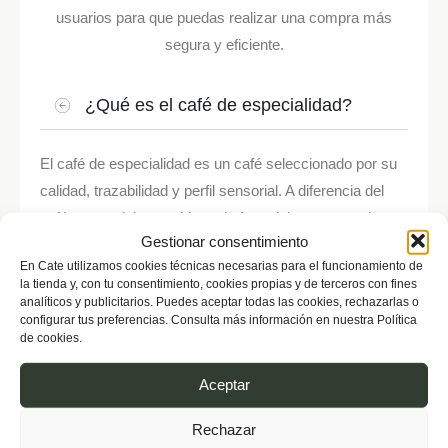
usuarios para que puedas realizar una compra más
segura y eficiente.
¿Qué es el café de especialidad?
El café de especialidad es un café seleccionado por su
calidad, trazabilidad y perfil sensorial. A diferencia del
café comercial, se cuida cada fase del proceso: origen,
Gestionar consentimiento
cultivo, recolección, tueste y preparación.
En Cate utilizamos cookies técnicas necesarias para el funcionamiento de
la tienda y, con tu consentimiento, cookies propias y de terceros con fines
analíticos y publicitarios. Puedes aceptar todas las cookies, rechazarlas o
¿Los cafés se tuestan de forma
configurar tus preferencias. Consulta más información en nuestra Política
reciente?
de cookies.
Aceptar
¿Qué diferencia hay entre café en grano
y café molido?
Rechazar