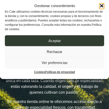
Gestionar consentimiento
En Cate utilizamos cookies técnicas necesarias para el funcionamiento de
la tienda y, con tu consentimiento, cookies propias y de terceros con fines
analíticos y publicitarios. Puedes aceptar todas las cookies, rechazarlas o
configurar tus preferencias. Consulta más información en nuestra Política
de cookies.
El valor del café de
Aceptar
especialidad
Rechazar
El café de especialidad no es solo café. Es el resultado
Ver preferencias
de un proceso cuidado desde el origen: granos
seleccionados, prácticas sostenibles, tostadores
Cookies
Políticas de privacidad
artesanos y un perfil de sabor que cuenta una historia
única en cada taza.
Cuando eliges café de especialidad,
estás valorando la calidad, el origen y el trabajo de
quienes cultivan con pasión.
En nuestra tienda online te ofrecemos acceso directo a
cafés de especialidad frescos, con trazabilidad