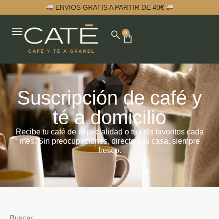
ENVIOS GRATIS A PARTIR DE 40€
0
Suscripción de café y
té a domicilio
Recibe tu café de especialidad o tus tés favoritos cada
mes. Sin preocupaciones, directo a tu casa, siempre
fresco.