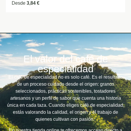
Desde
3,84
€
El valor del café de
especialidad
El café de especialidad no es solo café. Es el resultado
de un proceso cuidado desde el origen: granos
seleccionados, prácticas sostenibles, tostadores
artesanos y un perfil de sabor que cuenta una historia
única en cada taza.
Cuando eliges café de especialidad,
estás valorando la calidad, el origen y el trabajo de
quienes cultivan con pasión.
En nuestra tienda online te ofrecemos acceso directo a