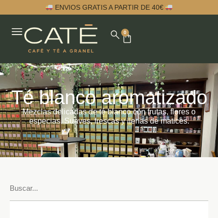
ENVIOS GRATIS A PARTIR DE 40€
0
Té blanco aromatizado
Mezclas delicadas de té blanco con frutas, flores o
especias. Suaves, frescas y llenas de matices.