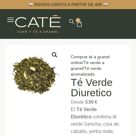
ENVIOS GRATIS A PARTIR DE 40€
0
Comprar té a granel
online
/
Té verde a
granel
/
Té verde
aromatizado
Té Verde
Diuretico
Desde
3,50
€
El
Té Verde
Diurético
combina té
verde Sencha, cola de
caballo, yerba mate,