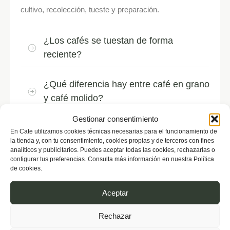
cultivo, recolección, tueste y preparación.
¿Los cafés se tuestan de forma
reciente?
¿Qué diferencia hay entre café en grano
y café molido?
Gestionar consentimiento
¿Puedo elegir el tipo de molienda?
En Cate utilizamos cookies técnicas necesarias para el funcionamiento de
la tienda y, con tu consentimiento, cookies propias y de terceros con fines
analíticos y publicitarios. Puedes aceptar todas las cookies, rechazarlas o
¿Qué café debo elegir si estoy
configurar tus preferencias. Consulta más información en nuestra Política
de cookies.
empezando?
Aceptar
¿Qué método de preparación es mejor?
Rechazar