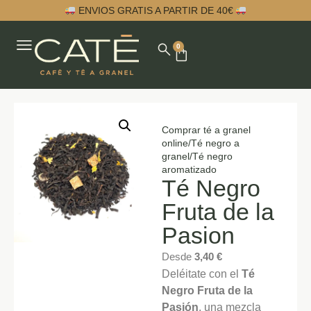
ENVIOS GRATIS A PARTIR DE 40€
0
Comprar té a granel
online
/
Té negro a
granel
/
Té negro
aromatizado
Té Negro
Fruta de la
Pasion
Desde
3,40
€
Deléitate con el
Té
Negro Fruta de la
Pasión
, una mezcla