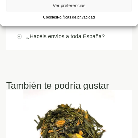
¿Cómo debo conservar el café?
Ver preferencias
Cookies
Políticas de privacidad
¿Cuánto tarda el envío?
¿Hacéis envíos a toda España?
También te podría gustar