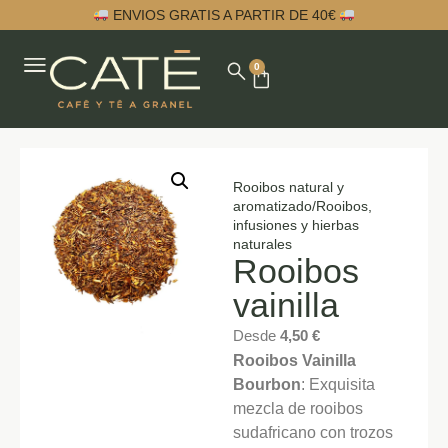
ENVIOS GRATIS A PARTIR DE 40€
0
Rooibos natural y
aromatizado
/
Rooibos,
infusiones y hierbas
naturales
Rooibos
vainilla
Desde
4,50
€
Rooibos Vainilla
Bourbon
: Exquisita
mezcla de rooibos
sudafricano con trozos