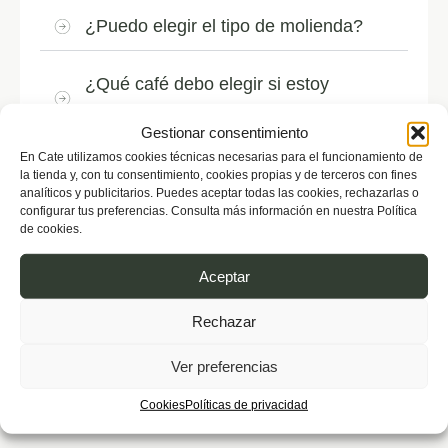
¿Puedo elegir el tipo de molienda?
¿Qué café debo elegir si estoy
empezando?
Gestionar consentimiento
En Cate utilizamos cookies técnicas necesarias para el funcionamiento de
¿Qué método de preparación es mejor?
la tienda y, con tu consentimiento, cookies propias y de terceros con fines
analíticos y publicitarios. Puedes aceptar todas las cookies, rechazarlas o
configurar tus preferencias. Consulta más información en nuestra Política
¿Cómo debo conservar el café?
de cookies.
Aceptar
¿Cuánto tarda el envío?
Rechazar
¿Hacéis envíos a toda España?
Ver preferencias
Cookies
Políticas de privacidad