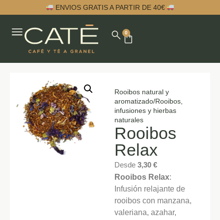
ENVIOS GRATIS A PARTIR DE 40€
0
Rooibos natural y
aromatizado
/
Rooibos,
infusiones y hierbas
naturales
Rooibos
Relax
Desde
3,30
€
Rooibos Relax
:
Infusión relajante de
rooibos con manzana,
valeriana, azahar,