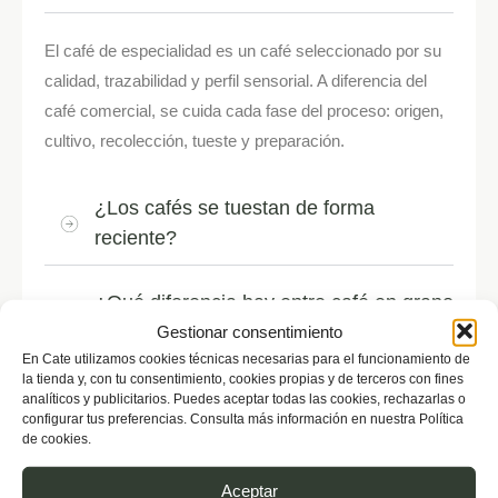
El café de especialidad es un café seleccionado por su
calidad, trazabilidad y perfil sensorial. A diferencia del
café comercial, se cuida cada fase del proceso: origen,
cultivo, recolección, tueste y preparación.
¿Los cafés se tuestan de forma
reciente?
¿Qué diferencia hay entre café en grano
Gestionar consentimiento
y café molido?
En Cate utilizamos cookies técnicas necesarias para el funcionamiento de
la tienda y, con tu consentimiento, cookies propias y de terceros con fines
¿Puedo elegir el tipo de molienda?
analíticos y publicitarios. Puedes aceptar todas las cookies, rechazarlas o
configurar tus preferencias. Consulta más información en nuestra Política
de cookies.
¿Qué café debo elegir si estoy
empezando?
Aceptar