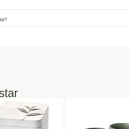
ña?
star