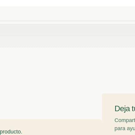
Deja t
Comparte
para ayu
producto.