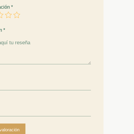
ación
*
ón
*