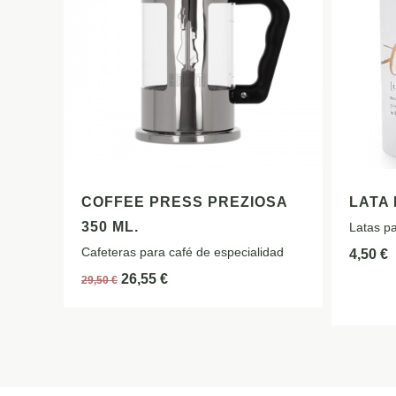
COFFEE PRESS PREZIOSA
LATA 
350 ML.
Latas pa
Cafeteras para café de especialidad
4,50
€
26,55
€
29,50
€