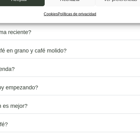
ccionado por su calidad, trazabilidad y perfil sensorial. A difer
ección, tueste y preparación.
Cookies
Políticas de privacidad
rma reciente?
fé en grano y café molido?
ienda?
stoy empezando?
 es mejor?
fé?