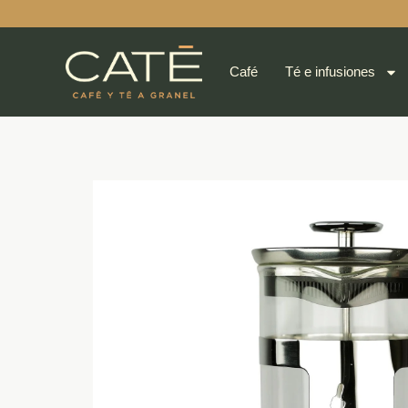
Café
Té e infusiones