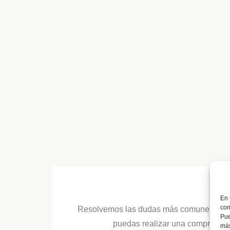
En 
con
Resolvemos las dudas más comunes entre
Pue
puedas realizar una compra más 
más