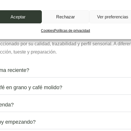
Aceptar
Rechazar
Ver preferencias
idad?
Cookies
Políticas de privacidad
ccionado por su calidad, trazabilidad y perfil sensorial. A difer
ección, tueste y preparación.
rma reciente?
fé en grano y café molido?
ienda?
stoy empezando?