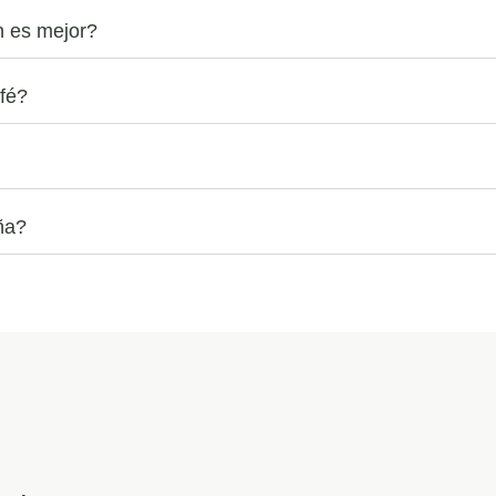
 es mejor?
fé?
ña?