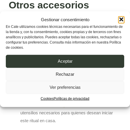
Otros accesorios
recomendados
Gestionar consentimiento
En Cate utilizamos cookies técnicas necesarias para el funcionamiento de
la tienda y, con tu consentimiento, cookies propias y de terceros con fines
Además de los utensilios básicos, existen otros elementos
analíticos y publicitarios. Puedes aceptar todas las cookies, rechazarlas o
que completan la experiencia del matcha:
configurar tus preferencias. Consulta más información en nuestra Política
de cookies.
Un
hervidor con control de temperatura
, como el
Aceptar
hervidor eléctrico Kettle KT90
, te permitirá calentar el
agua a unos 80 ºC, la temperatura ideal para
Rechazar
preservar las propiedades del té.
Ver preferencias
Los
sets completos de matcha
, como el
set
Hanablue de cerámica para matcha
o el
set japonés
Cookies
Políticas de privacidad
de matcha ceremonial premium
, reúnen todos los
utensilios necesarios para quienes desean iniciar
este ritual en casa.